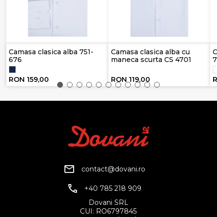
Camasa clasica alba 751-
Camasa clasica alba cu
C
676
maneca scurta CS 4701
7
RON 159,00
RON 119,00
R
contact@dovani.ro
+40 785 218 909
Dovani SRL
CUI: RO6797845