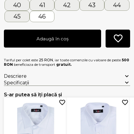
40
41
42
43
44
45
46
Adaugă în coș
Tariful per colet este
25 RON
, iar toate comenzile cu valoare de peste
500
RON
beneficiaza de transport
gratuit.
Descriere
Specificații
S-ar putea să îți placă și