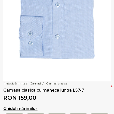
Îmbrăcăminte
/
Camasi
/
Camasi clasice
*
Camasa clasica cu maneca lunga L57-7
RON 159,00
Ghidul mărimilor