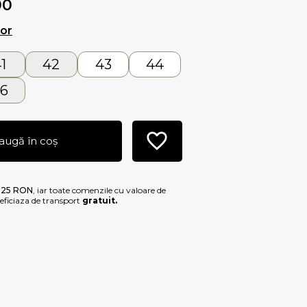
00
lor
1
42
43
44
6
augă în coș
e
25 RON
, iar toate comenzile cu valoare de
ficiaza de transport
gratuit.