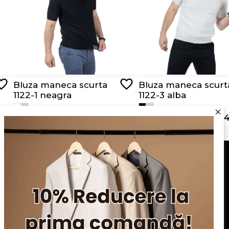
Bluza maneca scurta
Bluza maneca scurt
1122-1 neagra
1122-3 alba
RON 129,00
RON 64,50
RON 129,00
RON 64
Serviciu clienți
Blog
Apariții în presă