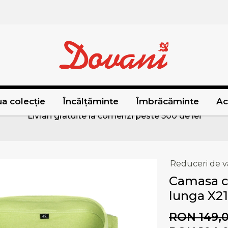
a colecție
Încălțăminte
Îmbrăcăminte
Ac
Livrari gratuite la comenzi peste 500 de lei
Reduceri de v
Camasa c
lunga X21
RON 149,