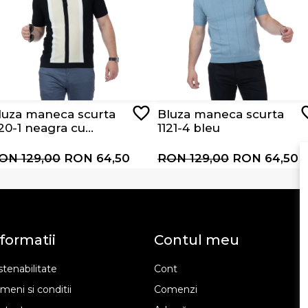
luza maneca scurta
Bluza maneca scurta
120-1 neagra cu
1121-4 bleu
ungi albe si bej
ON 129,00
RON 64,50
RON 129,00
RON 64,50
formatii
Contul meu
tenabilitate
Cont
meni si conditii
Comenzi