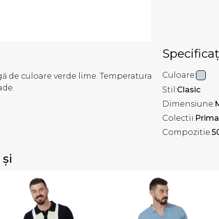
Specificaț
Culoare:
 de culoare verde lime. Temperatura
ade.
Stil:
Clasic
Dimensiune:
Colectii:
Prima
Compozitie:
5
 și