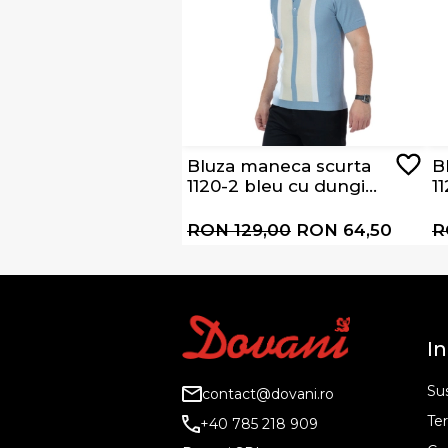
Bluza maneca scurta
B
1120-2 bleu cu dungi
1
albe si bej
d
RON 129,00
RON 64,50
R
In
Sus
contact@dovani.ro
Ter
+40 785 218 909