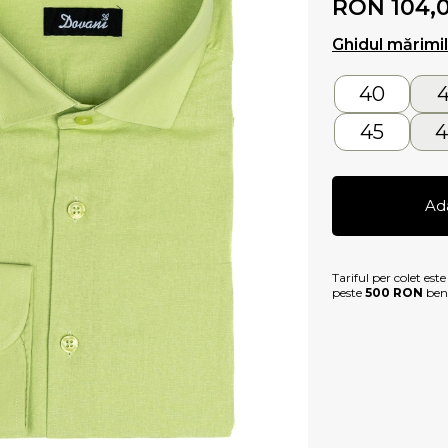
RON 104,
Ghidul mărimi
40
4
45
4
Ad
Tariful per colet est
peste
500 RON
bene