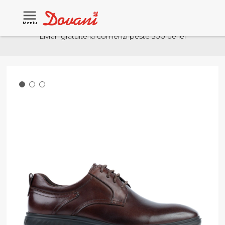
Meniu
Livrari gratuite la comenzi peste 500 de lei