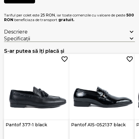
Tariful per colet este
25 RON
, iar toate comenzile cu valoare de peste
500
RON
beneficiaza de transport
gratuit.
Descriere
Specificații
S-ar putea să îți placă și
Pantof 377-1 black
Pantof A15-052137 black
P