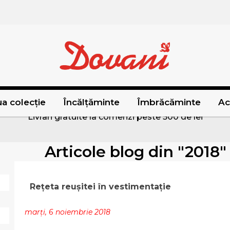
a colecție
Încălțăminte
Îmbrăcăminte
Ac
Livrari gratuite la comenzi peste 500 de lei
Articole blog din "2018
Rețeta reușitei în vestimentație
marți, 6 noiembrie 2018