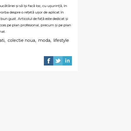
cătăriei și să își facă loc, cu ușurință, în
 vorba despre o rețetă ușor de aplicat în
 bun gust. Articolul de față este dedicat și
ucces pe plan profesional, precum și pe plan
mat.
ati
,
colectie noua
,
moda
,
lifestyle