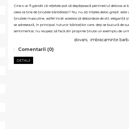
Cine s-ar fi gândit că rețetele pot să depășească perimetrul delicios al bu
ceea ce ține de ținutele bărbătești? Nu, nu ați înțeles deloc greșit: este
ținutele masculine, astfel încât acestea să debordeze de stil, eleganță și
se adresează, în principal, tuturor bărbaților care, deși se bucură de s
sentimental, nu reușesc să facă din propriile ținute un exemplu de ur
dovani
,
imbracaminte barb
Comentarii (0)
DETALII