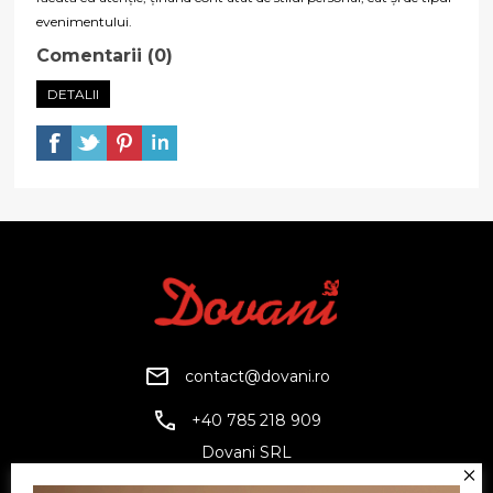
evenimentului.
Comentarii (0)
DETALII
contact@dovani.ro
+40 785 218 909
Dovani SRL
CUI: RO6797845
Reg. Com.: J07/1134/1994