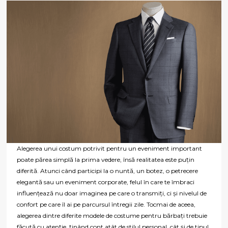
Alegerea unui costum potrivit pentru un eveniment important
poate părea simplă la prima vedere, însă realitatea este puțin
diferită. Atunci când participi la o nuntă, un botez, o petrecere
elegantă sau un eveniment corporate, felul în care te îmbraci
influențează nu doar imaginea pe care o transmiți, ci și nivelul de
confort pe care îl ai pe parcursul întregii zile. Tocmai de aceea,
alegerea dintre diferite modele de costume pentru bărbați trebuie
făcută cu atenție, ținând cont atât de stilul personal, cât și de tipul