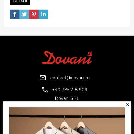
DETALII
contact@dovani.ro
+40 785 218 909
Dovani SRL
CUI: RO6797845
Reg. Com.: J07/1134/1994
Facebook
Twitter
YouTube