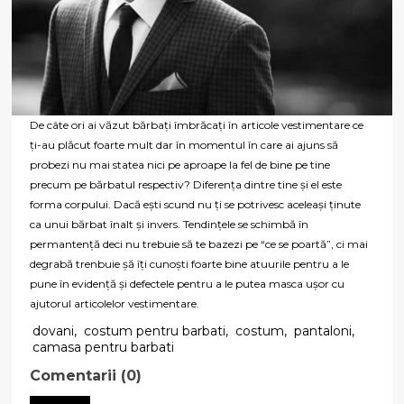
De câte ori ai văzut bărbați îmbrăcați în articole vestimentare ce
ți-au plăcut foarte mult dar în momentul în care ai ajuns să
probezi nu mai statea nici pe aproape la fel de bine pe tine
precum pe bărbatul respectiv? Diferența dintre tine și el este
forma corpului. Dacă ești scund nu ți se potrivesc aceleași ținute
ca unui bărbat înalt și invers. Tendințele se schimbă în
permantență deci nu trebuie să te bazezi pe “ce se poartă”, ci mai
degrabă trenbuie șă îți cunoști foarte bine atuurile pentru a le
pune în evidență și defectele pentru a le putea masca ușor cu
ajutorul articolelor vestimentare.
dovani
,
costum pentru barbati
,
costum
,
pantaloni
,
camasa pentru barbati
Comentarii (0)