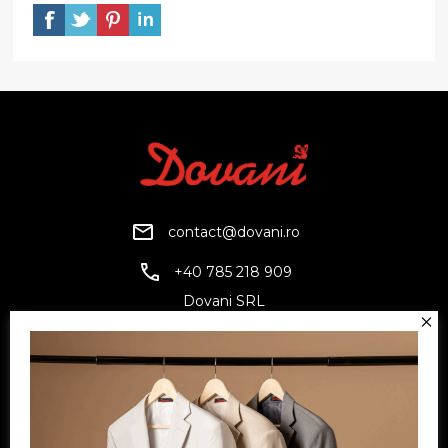
contact@dovani.ro
+40 785 218 909
Dovani SRL
CUI: RO6797845
Reg. Com.: J07/1134/1994
Facebook
Twitter
YouTube