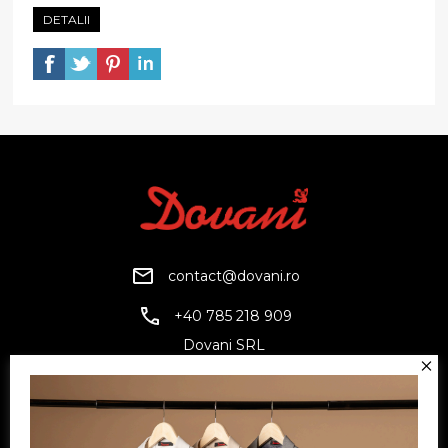
DETALII
contact@dovani.ro
+40 785 218 909
Dovani SRL
CUI: RO6797845
Reg. Com.: J07/1134/1994
Facebook
Twitter
YouTube