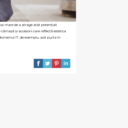
 mai mare de a atrage atât potențiali
o cămașă și accesorii care reflectă estetica
 domeniul IT, de exemplu, pot purta în