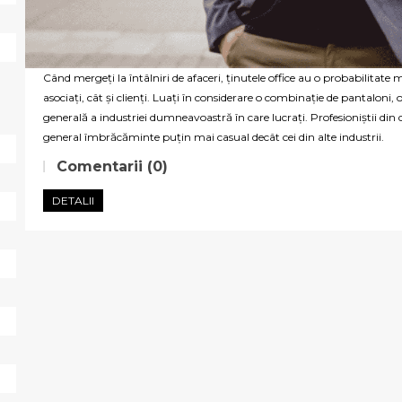
Când mergeți la întâlniri de afaceri, ținutele office au o probabilitate
asociați, cât și clienți. Luați în considerare o combinație de pantaloni, 
generală a industriei dumneavoastră în care lucrați. Profesioniștii din
general îmbrăcăminte puțin mai casual decât cei din alte industrii.
Comentarii (0)
DETALII