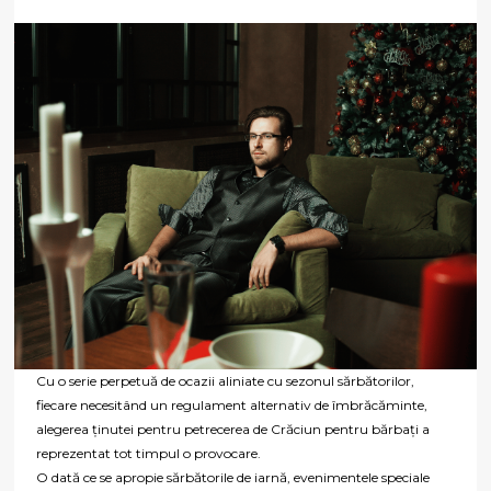
Cu o serie perpetuă de ocazii aliniate cu sezonul sărbătorilor,
fiecare necesitând un regulament alternativ de îmbrăcăminte,
alegerea ținutei pentru petrecerea de Crăciun pentru bărbați a
reprezentat tot timpul o provocare.
O dată ce se apropie sărbătorile de iarnă, evenimentele speciale