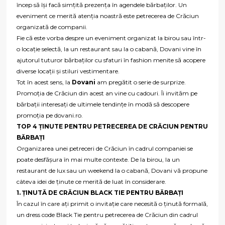
încep să își facă simțită prezența în agendele bărbaților. Un
eveniment ce merită atenția noastră este petrecerea de Crăciun
organizată de companii.
Fie că este vorba despre un eveniment organizat la birou sau într-
o locație selectă, la un restaurant sau la o cabană, Dovani vine în
ajutorul tuturor bărbaților cu sfaturi în fashion menite să acopere
diverse locații și stiluri vestimentare.
Tot în acest sens, la
Dovani
am pregătit o serie de surprize.
Promoția de Crăciun din acest an vine cu cadouri. Îi invităm pe
bărbații interesați de ultimele tendințe în modă să descopere
promoția pe dovani.ro.
TOP 4 ȚINUTE PENTRU PETRECEREA DE CRĂCIUN PENTRU
BĂRBAȚI
Organizarea unei petreceri de Crăciun în cadrul companiei se
poate desfășura în mai multe contexte. De la birou, la un
restaurant de lux sau un weekend la o cabană, Dovani vă propune
câteva idei de ținute ce merită de luat în considerare.
1. ȚINUTĂ DE CRĂCIUN BLACK TIE PENTRU BĂRBAȚI
În cazul în care ați primit o invitație care necesită o ținută formală,
un dress code Black Tie pentru petrecerea de Crăciun din cadrul