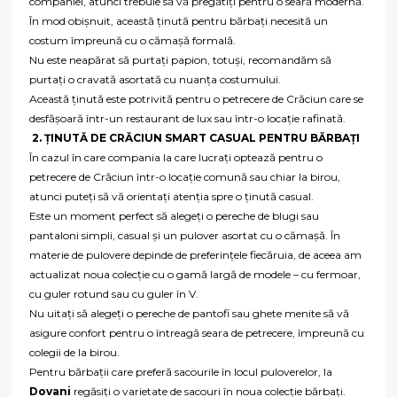
companiei, atunci trebuie să vă pregătiți pentru o seară modernă.
În mod obișnuit, această ținută pentru bărbați necesită un
costum împreună cu o cămașă formală.
Nu este neapărat să purtați papion, totuși, recomandăm să
purtați o cravată asortată cu nuanța costumului.
Această ținută este potrivită pentru o petrecere de Crăciun care se
desfășoară într-un restaurant de lux sau într-o locație rafinată.
2. ȚINUTĂ DE CRĂCIUN SMART CASUAL PENTRU BĂRBAȚI
În cazul în care compania la care lucrați optează pentru o
petrecere de Crăciun într-o locație comună sau chiar la birou,
atunci puteți să vă orientați atenția spre o ținută casual.
Este un moment perfect să alegeți o pereche de blugi sau
pantaloni simpli, casual și un pulover asortat cu o cămașă. În
materie de pulovere depinde de preferințele fiecăruia, de aceea am
actualizat noua colecție cu o gamă largă de modele – cu fermoar,
cu guler rotund sau cu guler în V.
Nu uitați să alegeți o pereche de pantofi sau ghete menite să vă
asigure confort pentru o întreagă seara de petrecere, împreună cu
colegii de la birou.
Pentru bărbații care preferă sacourile în locul puloverelor, la
Dovani
regăsiți o varietate de sacouri în noua colecție bărbați.