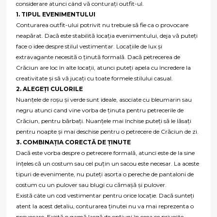
considerare atunci când vă conturați outfit-ul.
1. TIPUL EVENIMENTULUI
Conturarea outfit-ului potrivit nu trebuie să fie ca o provocare
neapărat. Dacă este stabilită locația evenimentului, deja vă puteți
face o idee despre stilul vestimentar. Locațiile de lux și
extravagante necesită o ținută formală. Dacă petrecerea de
Crăciun are loc în alte locații, atunci puteți apela cu încredere la
creativitate și să vă jucați cu toate formele stilului casual.
2. ALEGEȚI CULORILE
Nuanțele de roșu și verde sunt ideale, asociate cu bleumarin sau
negru atunci cand vine vorba de ținuta pentru petrecerile de
Crăciun, pentru bărbați. Nuanțele mai închise puteți să le lăsați
pentru noapte și mai deschise pentru o petrecere de Crăciun de zi.
3. COMBINAȚIA CORECTĂ DE ȚINUTE
Dacă este vorba despre o petrecere formală, atunci este de la sine
înțeles că un costum sau cel puțin un sacou este necesar. La aceste
tipuri de evenimente, nu puteți asorta o pereche de pantaloni de
costum cu un pulover sau blugi cu cămașă și pulover.
Există câte un cod vestimentar pentru orice locație. Dacă sunteți
atent la acest detaliu, conturarea ținutei nu va mai reprezenta o
provocare. Există o gamă largă de opțiuni în ceea ce privește