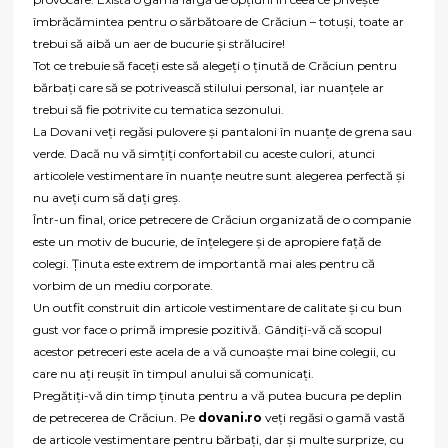
îmbrăcămintea pentru o sărbătoare de Crăciun – totuși, toate ar
trebui să aibă un aer de bucurie și strălucire!
Tot ce trebuie să faceți este să alegeți o ținută de Crăciun pentru
bărbați care să se potrivească stilului personal, iar nuanțele ar
trebui să fie potrivite cu tematica sezonului.
La Dovani veți regăsi pulovere și pantaloni în nuanțe de grena sau
verde. Dacă nu vă simțiți confortabil cu aceste culori, atunci
articolele vestimentare în nuanțe neutre sunt alegerea perfectă și
nu aveți cum să dați greș.
Într-un final, orice petrecere de Crăciun organizată de o companie
este un motiv de bucurie, de înțelegere și de apropiere față de
colegi. Ținuta este extrem de importantă mai ales pentru că
vorbim de un mediu corporate.
Un outfit construit din articole vestimentare de calitate și cu bun
gust vor face o primă impresie pozitivă. Gândiți-vă că scopul
acestor petreceri este acela de a vă cunoaște mai bine colegii, cu
care nu ați reușit în timpul anului să comunicați.
Pregătiți-vă din timp ținuta pentru a vă putea bucura pe deplin
de petrecerea de Crăciun. Pe
dovani.ro
veți regăsi o gamă vastă
de articole vestimentare pentru bărbați, dar și multe surprize, cu