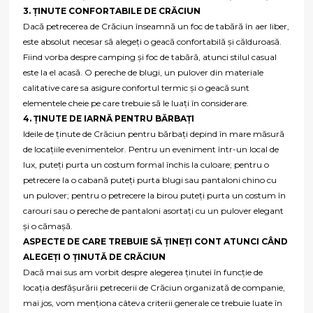
3. ȚINUTE CONFORTABILE DE CRĂCIUN
Dacă petrecerea de Crăciun înseamnă un foc de tabără în aer liber,
este absolut necesar să alegeți o geacă confortabilă și călduroasă.
Fiind vorba despre camping și foc de tabără, atunci stilul casual
este la el acasă. O pereche de blugi, un pulover din materiale
calitative care sa asigure confortul termic și o geacă sunt
elementele cheie pe care trebuie să le luați în considerare.
4. ȚINUTE DE IARNĂ PENTRU BĂRBAȚI
Ideile de ținute de Crăciun pentru bărbați depind în mare măsură
de locațiile evenimentelor. Pentru un eveniment într-un local de
lux, puteți purta un costum formal închis la culoare; pentru o
petrecere la o cabană puteți purta blugi sau pantaloni chino cu
un pulover; pentru o petrecere la birou puteți purta un costum în
carouri sau o pereche de pantaloni asortați cu un pulover elegant
și o cămașă.
ASPECTE DE CARE TREBUIE SĂ ȚINEȚI CONT ATUNCI CÂND
ALEGEȚI O ȚINUTĂ DE CRĂCIUN
Dacă mai sus am vorbit despre alegerea ținutei în funcție de
locația desfășurării petrecerii de Crăciun organizată de companie,
mai jos, vom menționa câteva criterii generale ce trebuie luate în