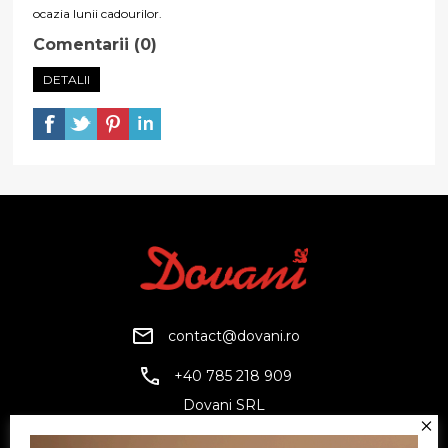
ocazia lunii cadourilor.
Comentarii (0)
DETALII
contact@dovani.ro
+40 785 218 909
Dovani SRL
CUI: RO6797845
Reg. Com.: J07/1134/1994