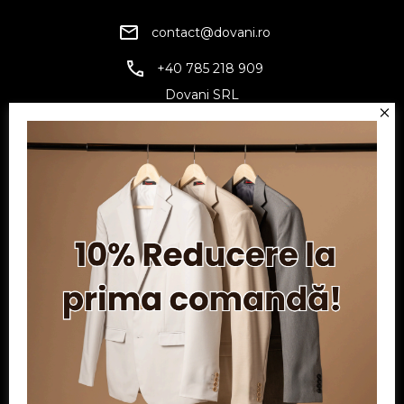
contact@dovani.ro
+40 785 218 909
Dovani SRL
CUI: RO6797845
Reg. Com.: J07/1134/1994
Facebook
Twitter
YouTube
Informatii
Contul meu
Serviciu clienți