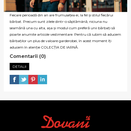
Fiecare perioadă din an are frumusețea ei, la fel și stilul fiecărui
bărbat. Precum sunt zilele dintr-o săptămână, niciuna nu
seamănă una cu alta, așa și modul cum preferă unii bărbați să
poarte anumite articole vestimentare. Pentru că iubim să aducem
bărbaților un plus de valoare garderobei, în acest moment îți
aducem în atenție COLECȚIA DE IARNĂ.
Comentarii (0)
DETALII