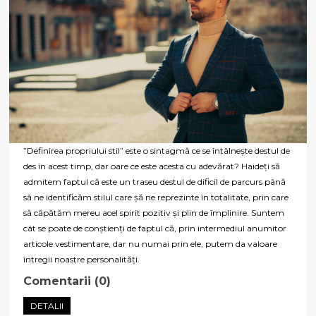
”Definirea propriului stil” este o sintagmă ce se întâlnește destul de
des în acest timp, dar oare ce este acesta cu adevărat? Haideți să
admitem faptul că este un traseu destul de dificil de parcurs până
să ne identificăm stilul care șă ne reprezinte în totalitate, prin care
să căpătăm mereu acel spirit pozitiv și plin de împlinire. Suntem
cât se poate de conștienți de faptul că, prin intermediul anumitor
articole vestimentare, dar nu numai prin ele, putem da valoare
întregii noastre personalități.
Comentarii (0)
DETALII