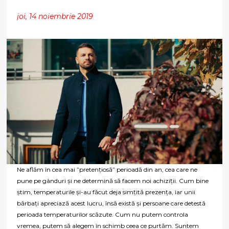
joi, 14 noiembrie 2019
Ne aflăm în cea mai ”pretențiosă” perioadă din an, cea care ne
pune pe gânduri și ne determină să facem noi achiziții. Cum bine
știm, temperaturile și-au făcut deja simțită prezența, iar unii
bărbați apreciază acest lucru, însă există și persoane care detestă
perioada temperaturilor scăzute. Cum nu putem controla
vremea, putem să alegem în schimb ceea ce purtăm. Suntem