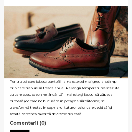
Pentru cei care iubesc pantofii, iarna este cel mai greu anotimp
prin care trebuie să treacă anual. Pe lângă temperaturile scăzute
cu care acest sezon ne „încântă”, mai este și faptul că zăpada
pufoasă (de care ne bucurăm în preajma sărbătorilor) se
transformă treptat în coșmarul tuturor celor care decid să își
scoată perechea favorită de cizme din casă.
Comentarii (0)