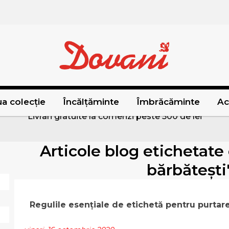
a colecție
Încălțăminte
Îmbrăcăminte
Ac
Livrari gratuite la comenzi peste 500 de lei
Articole blog etichetate 
bărbătești
Regulile esențiale de etichetă pentru purtare