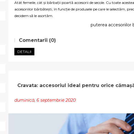
Atât femeile, cât și bărbații poartă accesorii de secole. Cu toate acestea
accesoriilor bărbătești, în funcție de produsele pe care le selectăm, p
decidem să le asortăm.
puterea accesoriilor 
Comentarii (0)
DETALII
Cravata: accesoriul ideal pentru orice cămaș
duminică, 6 septembrie 2020