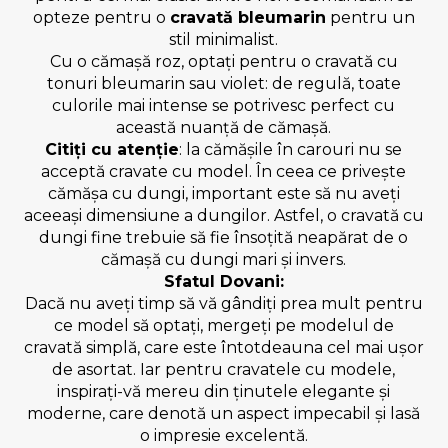
opteze pentru o
cravată bleumarin
pentru un
stil minimalist.
Cu o cămașă roz, optați pentru o cravată cu
tonuri bleumarin sau violet: de regulă, toate
culorile mai intense se potrivesc perfect cu
această nuanță de cămașă.
Citiți cu atenție
: la cămășile în carouri nu se
acceptă cravate cu model. În ceea ce privește
cămășa cu dungi, important este să nu aveți
aceeași dimensiune a dungilor. Astfel, o cravată cu
dungi fine trebuie să fie însoțită neapărat de o
cămașă cu dungi mari și invers.
Sfatul Dovani:
Dacă nu aveți timp să vă gândiți prea mult pentru
ce model să optați, mergeți pe modelul de
cravată simplă, care este întotdeauna cel mai ușor
de asortat. Iar pentru cravatele cu modele,
inspirați-vă mereu din ținutele elegante și
moderne, care denotă un aspect impecabil și lasă
o impresie excelentă.