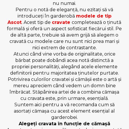
nu numai.
Pentru o notă de eleganță, nu ezitați să vă
introduceți în garderobă
modele de tip
Ascot
. Acest tip de
cravate
completează o ținută
formală și oferă un aspect sofisticat fiecărui stil. Pe
de altă parte, trebuie să avem grijă să alegem o
cravată cu modele care nu sunt nici prea mari și
nici extrem de contrastante.
Atunci când vine vorba de originalitate, orice
bărbat poate dobândi acea notă distinctă a
propriei personalități, alegând acele elemente
definitorii pentru majoritatea ținutelor purtate.
Potrivirea culorilor cravatei și cămășii este o artă și
mereu apreciem când vedem un domn bine
îmbrăcat. Stăpânirea artei de a combina cămașa
cu cravata este, prin urmare, esențială.
Suntem aici pentru a vă recomanda cum să
asortați cămașa cu acest element esențial al
garderobei.
Alegeți cravata în funcție de cămașă