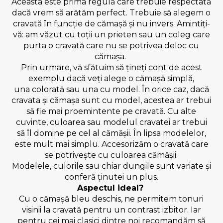
Aceasta este prima regulă care trebuie respectată
dacă vrem să arătăm perfect. Trebuie să alegem o
cravată în funcție de cămașă și nu invers. Amintiți-
vă: am văzut cu toții un prieten sau un coleg care
purta o cravată care nu se potrivea deloc cu
cămașa.
Prin urmare, vă sfătuim să țineți cont de acest
exemplu dacă veți alege o cămașă simplă,
una colorată sau una cu model. În orice caz, dacă
cravata și cămașa sunt cu model, acestea ar trebui
să fie mai proemintente pe cravată. Cu alte
cuvinte, culoarea sau modelul cravatei ar trebui
să îl domine pe cel al cămășii. În lipsa modelelor,
este mult mai simplu. Accesorizăm o cravată care
se potrivește cu culoarea cămășii.
Modelele, culorile sau chiar dungile sunt variate și
conferă ținutei un plus.
Aspectul ideal?
Cu o cămașă bleu deschis, ne permitem tonuri
visinii la cravată pentru un contrast izbitor. Iar
pentru cei mai clasici dintre noi recomandăm să