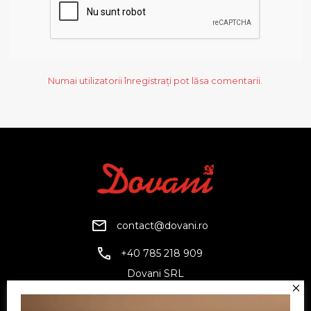
Numai utilizatorii înregistrați pot lăsa comentarii.
contact@dovani.ro
+40 785 218 909
Dovani SRL
CUI: RO6797845
Reg. Com.: J07/1134/1994