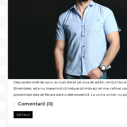
Deși poate orele de lucru au luat sfârșit pe ziua de astăzi, simțul tău st
Bineînțeles, asta nu înseamnă că trebuie să îmbraci cel mai rafinat co
prezentabil este de fiecare dată o idee excelentă. La urma urmei, nu poți
Comentarii (0)
DETALII