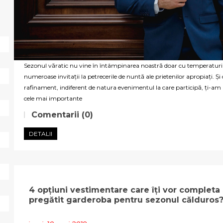
Sezonul văratic nu vine în întâmpinarea noastră doar cu temperaturile
numeroase invitații la petrecerile de nuntă ale prietenilor apropiați. Și
rafinament, indiferent de natura evenimentul la care participă, ți-am pr
cele mai importante
Comentarii (0)
DETALII
4 opțiuni vestimentare care îți vor completa st
pregătit garderoba pentru sezonul călduros