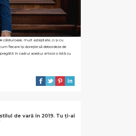
 călduroase, mult așteptate, ci și cu
 cum fiecare își dorește să debordeze de
egătit în cadrul acestui articol o listă cu
ilul de vară în 2019. Tu ți-ai
?