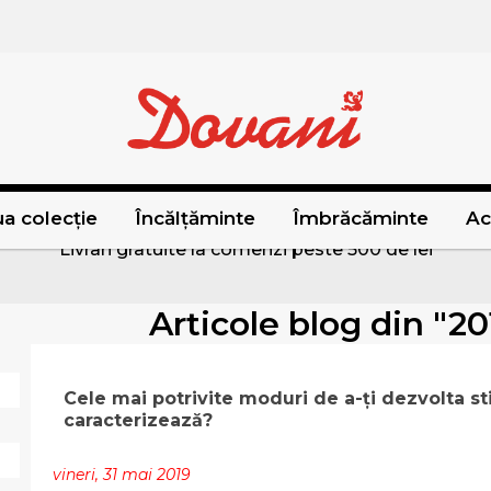
a colecție
Încălțăminte
Îmbrăcăminte
Ac
Livrari gratuite la comenzi peste 500 de lei
Articole blog din "2
Cele mai potrivite moduri de a-ți dezvolta sti
caracterizează?
vineri, 31 mai 2019