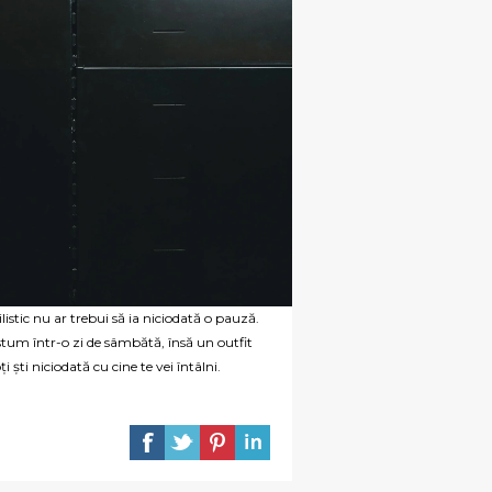
ilistic nu ar trebui să ia niciodată o pauză.
stum într-o zi de sâmbătă, însă un outfit
 ști niciodată cu cine te vei întâlni.