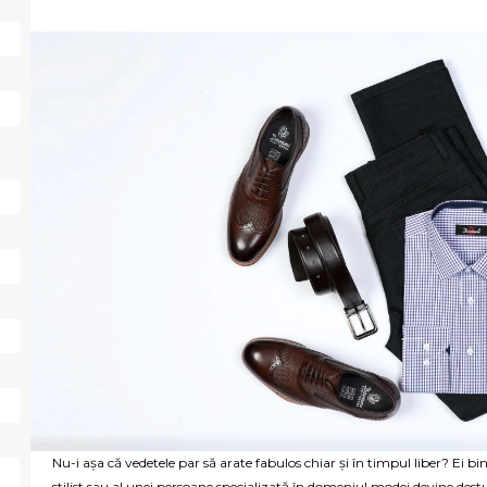
Nu-i așa că vedetele par să arate fabulos chiar și în timpul liber? Ei b
stilist sau al unei persoane specializată în domeniul modei devine destul