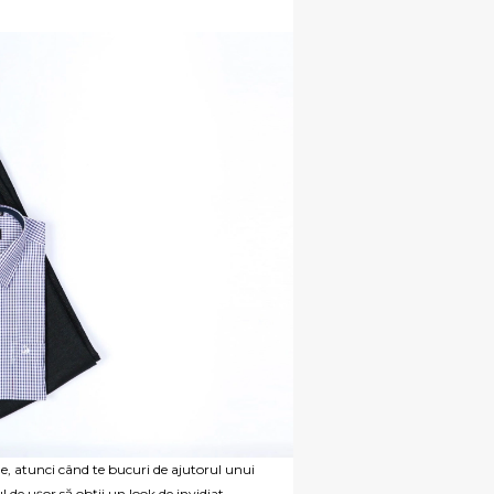
ine, atunci când te bucuri de ajutorul unui
 de ușor să obții un look de invidiat.