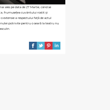
ai ales pe data de 27 Martie, când se
ta, frumusețea cuvântului rostit și
o extensie a respectului față de actul
inutei potrivite pentru o seară la teatru nu
asculin.