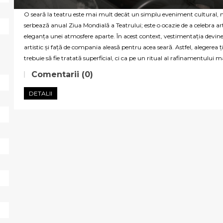
O seară la teatru este mai mult decât un simplu eveniment cultural, m
serbează anual Ziua Mondială a Teatrului; este o ocazie de a celebra ar
eleganța unei atmosfere aparte. În acest context, vestimentația devine 
artistic și față de compania aleasă pentru acea seară. Astfel, alegerea ț
trebuie să fie tratată superficial, ci ca pe un ritual al rafinamentului m
Comentarii (0)
DETALII