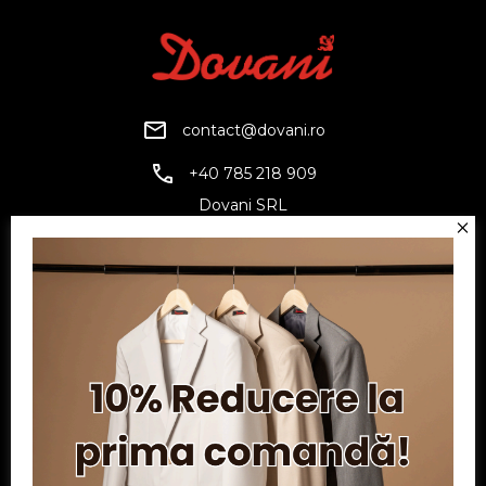
contact@dovani.ro
+40 785 218 909
Dovani SRL
CUI: RO6797845
Reg. Com.: J07/1134/1994
Facebook
Twitter
YouTube
Informatii
Contul meu