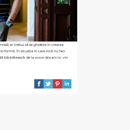
 modă ar trebui să se ghideze în crearea
io formă. În situația în care încă nu faci
 modă bărbătească, de la www.dovani.ro, vin