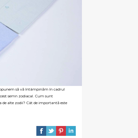
propunem să vă întâmpinăm în cadrul
b acest semn zodiacal. Cum sunt
ia de alte zodii? Cât de importantă este