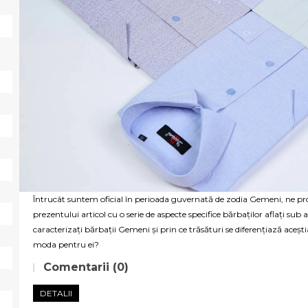
Întrucât suntem oficial în perioada guvernată de zodia Gemeni, ne 
prezentului articol cu o serie de aspecte specifice bărbaților aflați su
caracterizați bărbații Gemeni și prin ce trăsături se diferențiază aceșt
moda pentru ei?
Comentarii (0)
DETALII