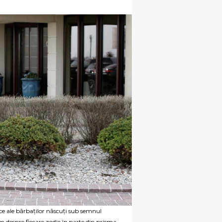
tice ale bărbaților născuți sub semnul
m despre fiecare zodie în parte din prisma