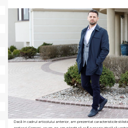
Dacă în cadrul articolului anterior, am prezentat caracteristicile stilis
zodiacal Gemeni, acum, ne-am gândit că ar fi o ocazie ideală să vorbi