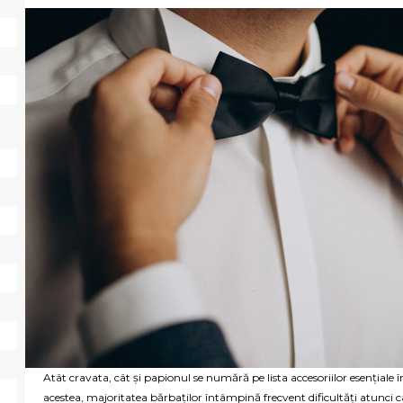
Atât cravata, cât și papionul se numără pe lista accesoriilor esențial
acestea, majoritatea bărbaților întâmpină frecvent dificultăți atunci câ