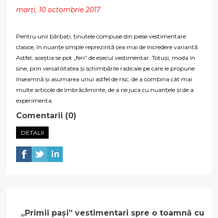
marți, 10 octombrie 2017
Pentru unii bărbați, ținutele compuse din piese vestimentare
clasice, în nuanțe simple reprezintă cea mai de încredere variantă.
Astfel, aceștia se pot „feri” de eșecul vestimentar. Totuși, moda în
sine, prin versatilitatea și schimbările radicale pe care le propune
înseamnă și asumarea unui astfel de risc, de a combina cât mai
multe articole de îmbrăcăminte, de a ne juca cu nuanțele și de a
experimenta.
Comentarii (0)
DETALII
„Primii pași” vestimentari spre o toamnă cu