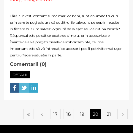
Fără a investi contant sume mari de bani, sunt anumite trucuri
prin care te poți asigura că outfit-urile tale sunt pe deplin reușite
în fiecare zi. Cum salvezi o ținută de la eșec sau de rutina zilnică?
Răspunsul este pe cât se poate de simplu: prin accesorizare.
Înainte de a vă pregăti piesele de îmbrăcăminte, cel mai
important este să vă întrebați ce accesorii pot fi potrivite mai ușor
pentru fiecare situație în parte.
Comentarii (0)
DETALII
17
18
19
20
21