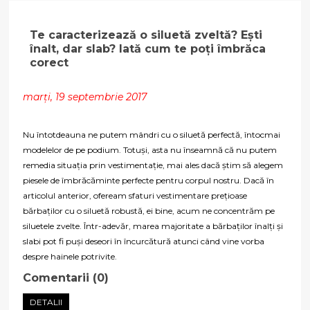
Te caracterizează o siluetă zveltă? Ești
înalt, dar slab? Iată cum te poți îmbrăca
corect
marți, 19 septembrie 2017
Nu întotdeauna ne putem mândri cu o siluetă perfectă, întocmai
modelelor de pe podium. Totuși, asta nu înseamnă că nu putem
remedia situația prin vestimentație, mai ales dacă știm să alegem
piesele de îmbrăcăminte perfecte pentru corpul nostru. Dacă în
articolul anterior, ofeream sfaturi vestimentare prețioase
bărbaților cu o siluetă robustă, ei bine, acum ne concentrăm pe
siluetele zvelte. Într-adevăr, marea majoritate a bărbaților înalți și
slabi pot fi puși deseori în încurcătură atunci când vine vorba
despre hainele potrivite.
Comentarii (0)
DETALII