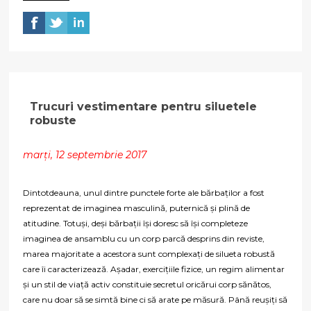
Trucuri vestimentare pentru siluetele
robuste
marți, 12 septembrie 2017
Dintotdeauna, unul dintre punctele forte ale bărbaților a fost
reprezentat de imaginea masculină, puternică și plină de
atitudine. Totuși, deși bărbații își doresc să își completeze
imaginea de ansamblu cu un corp parcă desprins din reviste,
marea majoritate a acestora sunt complexați de silueta robustă
care îi caracterizează. Așadar, exercițiile fizice, un regim alimentar
și un stil de viață activ constituie secretul oricărui corp sănătos,
care nu doar să se simtă bine ci să arate pe măsură. Până reușiți să