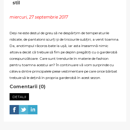
stil
miercuri, 27 septembrie 2017
Deși ne este destul de greu să ne despărțim de temperaturile
ridicate, de pantalonii scurți și de tricourile subțiri, a venit toamna.
Da, anotimpul răcoros bate la ușă, iar asta înseamnă nimic
altceva decât că trebuie să fim pe deplin pregătiți cu o garderobă
corespunzătoare. Care sunt trendurile în materie de fashion
pentru toamna acestui an? În continuare vă vom surprinde cu
câteva dintre principalele piese vestimentare pe care orice bărbat
trebuie să le dețină în propria garderobă în acest sezon.
Comentarii (0)
DETALII