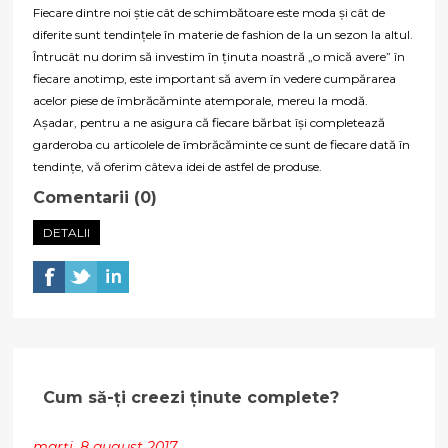
Fiecare dintre noi știe cât de schimbătoare este moda și cât de
diferite sunt tendințele în materie de fashion de la un sezon la altul.
Întrucât nu dorim să investim în ținuta noastră „o mică avere” în
fiecare anotimp, este important să avem în vedere cumpărarea
acelor piese de îmbrăcăminte atemporale, mereu la modă.
Așadar, pentru a ne asigura că fiecare bărbat își completează
garderoba cu articolele de îmbrăcăminte ce sunt de fiecare dată în
tendințe, vă oferim câteva idei de astfel de produse.
Comentarii (0)
DETALII
Cum să-ți creezi ținute complete?
marți, 8 august 2017