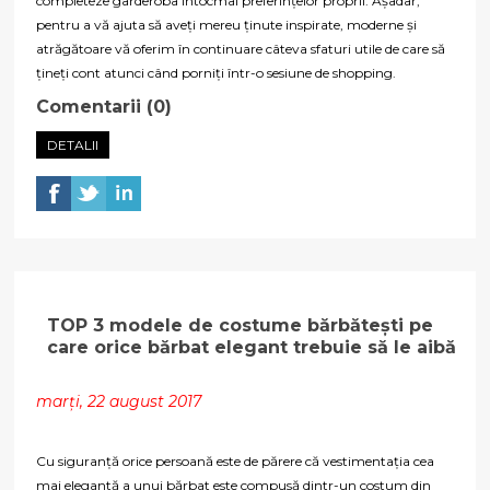
completeze garderoba întocmai preferințelor proprii. Așadar,
pentru a vă ajuta să aveți mereu ținute inspirate, moderne și
atrăgătoare vă oferim în continuare câteva sfaturi utile de care să
țineți cont atunci când porniți într-o sesiune de shopping.
Comentarii (0)
DETALII
TOP 3 modele de costume bărbătești pe
care orice bărbat elegant trebuie să le aibă
marți, 22 august 2017
Cu siguranță orice persoană este de părere că vestimentația cea
mai elegantă a unui bărbat este compusă dintr-un costum din