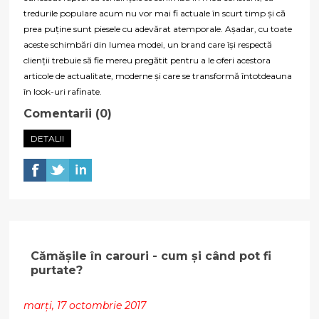
tredurile populare acum nu vor mai fi actuale în scurt timp și că
prea puține sunt piesele cu adevărat atemporale. Așadar, cu toate
aceste schimbări din lumea modei, un brand care își respectă
clienții trebuie să fie mereu pregătit pentru a le oferi acestora
articole de actualitate, moderne și care se transformă întotdeauna
în look-uri rafinate.
Comentarii (0)
DETALII
Cămășile în carouri - cum și când pot fi
purtate?
marți, 17 octombrie 2017