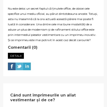
Nu este deloc un secret faptul că ținutele office, de obicei cele
specifice unui mediu oficial, au părut dintotdeauna anoste. Totuși,
asta nu înseamnă că la ora actuală această părere mai poate fi
luată în considerare. Una dintre cele mai bune modalități de a
aduce un plus de modernism și de rafinament stilului office este
prin intermediul pieselor vestimentare cu un imprimeu inovativ.
Și ce imprimeu este mai potrivit în acest caz decât carourile?
Comentarii (0)
DETALII
Când sunt imprimeurile un aliat
vestimentar și de ce?