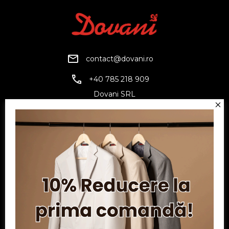
contact@dovani.ro
+40 785 218 909
Dovani SRL
CUI: RO6797845
Reg. Com.: J07/1134/1994
Facebook
Twitter
YouTube
Informatii
Contul meu